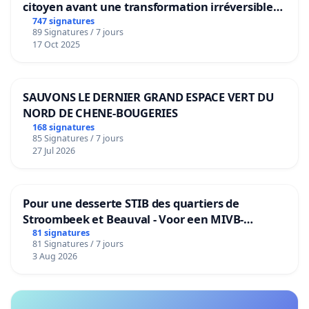
citoyen avant une transformation irréversible
de notre territoire »
747 signatures
89 Signatures / 7 jours
17 Oct 2025
SAUVONS LE DERNIER GRAND ESPACE VERT DU
NORD DE CHENE-BOUGERIES
168 signatures
85 Signatures / 7 jours
27 Jul 2026
Pour une desserte STIB des quartiers de
Stroombeek et Beauval - Voor een MIVB-
bediening van de wijken Strombeek en Het
81 signatures
81 Signatures / 7 jours
Voor
3 Aug 2026