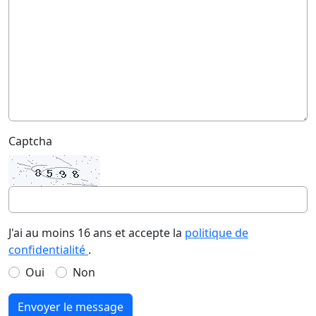
Captcha
J'ai au moins 16 ans et accepte la
politique de
confidentialité
.
Oui
Non
Envoyer le message