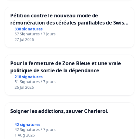
Pétition contre le nouveau mode de
rémunération des céréales panifiables de Swiss
granum basé sur la teneur en protéines
338 signatures
57 Signatures / 7 jours
27 Jul 2026
Pour la fermeture de Zone Bleue et une vraie
politique de sortie de la dépendance
218 signatures
51 Signatures / 7 jours
26 Jul 2026
Soigner les addictions, sauver Charleroi.
42 signatures
42 Signatures / 7 jours
1 Aug 2026