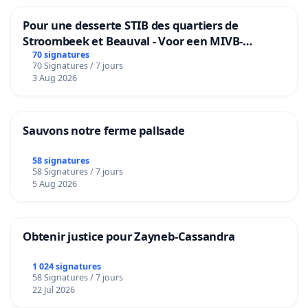
Pour une desserte STIB des quartiers de
Stroombeek et Beauval - Voor een MIVB-
bediening van de wijken Strombeek en Het
70 signatures
70 Signatures / 7 jours
Voor
3 Aug 2026
Sauvons notre ferme pallsade
58 signatures
58 Signatures / 7 jours
5 Aug 2026
Obtenir justice pour Zayneb-Cassandra
1 024 signatures
58 Signatures / 7 jours
22 Jul 2026