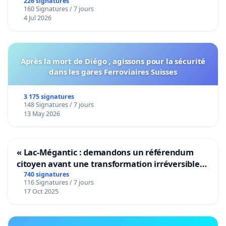
226 signatures
160 Signatures / 7 jours
4 Jul 2026
Après la mort de Diégo , agissons pour la sécurité
dans les gares Ferroviaires Suisses
3 175 signatures
148 Signatures / 7 jours
13 May 2026
« Lac-Mégantic : demandons un référendum
citoyen avant une transformation irréversible
de notre territoire »
740 signatures
116 Signatures / 7 jours
17 Oct 2025