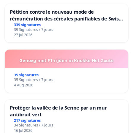
Pétition contre le nouveau mode de
rémunération des céréales panifiables de Swiss
granum basé sur la teneur en protéines
339 signatures
39 Signatures / 7 jours
27 Jul 2026
Genoeg met F1-rijden in Knokke-Het Zoute
35 signatures
35 Signatures / 7 jours
4 Aug 2026
Protéger la vallée de la Senne par un mur
antibruit vert
217 signatures
34 Signatures / 7 jours
16 Jul 2026