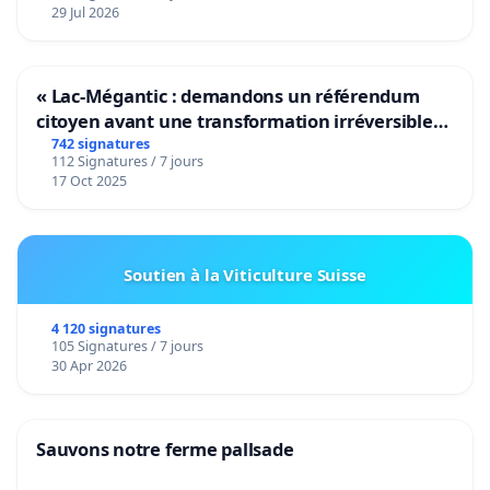
29 Jul 2026
« Lac-Mégantic : demandons un référendum
citoyen avant une transformation irréversible
de notre territoire »
742 signatures
112 Signatures / 7 jours
17 Oct 2025
Soutien à la Viticulture Suisse
4 120 signatures
105 Signatures / 7 jours
30 Apr 2026
Sauvons notre ferme pallsade