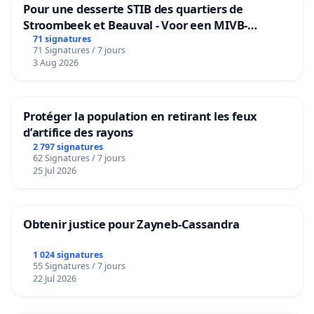
Pour une desserte STIB des quartiers de
Stroombeek et Beauval - Voor een MIVB-
bediening van de wijken Strombeek en Het
71 signatures
71 Signatures / 7 jours
Voor
3 Aug 2026
Protéger la population en retirant les feux
d’artifice des rayons
2 797 signatures
62 Signatures / 7 jours
25 Jul 2026
Obtenir justice pour Zayneb-Cassandra
1 024 signatures
55 Signatures / 7 jours
22 Jul 2026