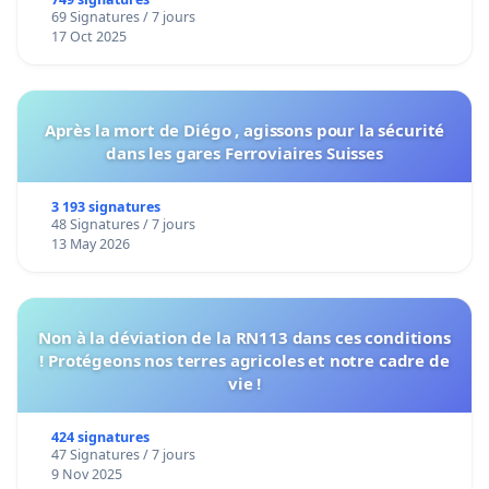
de notre territoire »
69 Signatures / 7 jours
17 Oct 2025
Après la mort de Diégo , agissons pour la sécurité
dans les gares Ferroviaires Suisses
3 193 signatures
48 Signatures / 7 jours
13 May 2026
Non à la déviation de la RN113 dans ces conditions
! Protégeons nos terres agricoles et notre cadre de
vie !
424 signatures
47 Signatures / 7 jours
9 Nov 2025