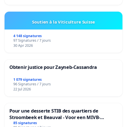
Soutien à la Viticulture Suisse
4 148 signatures
97 Signatures / 7 jours
30 Apr 2026
Obtenir justice pour Zayneb-Cassandra
1 079 signatures
96 Signatures / 7 jours
22 Jul 2026
Pour une desserte STIB des quartiers de
Stroombeek et Beauval - Voor een MIVB-
bediening van de wijken Strombeek en Het
85 signatures