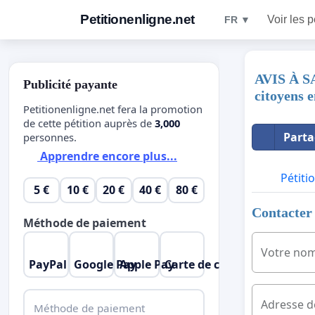
Petitionenligne.net
Voir les p
FR ▼
AVIS À SA
Publicité payante
citoyens e
Petitionenligne.net fera la promotion
de cette pétition auprès de
3,000
Parta
personnes.
Apprendre encore plus...
Pétiti
5 €
10 €
20 €
40 €
80 €
Contacter 
Méthode de paiement
Votre no
PayPal
Google Pay
Apple Pay
Carte de crédit
Adresse d
Méthode de paiement