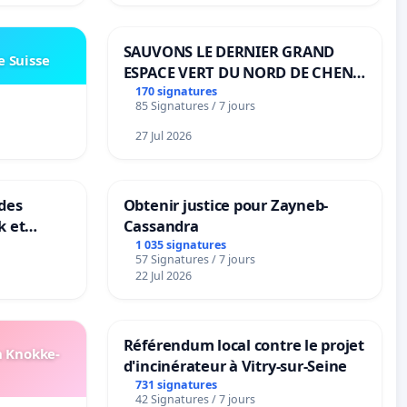
SAUVONS LE DERNIER GRAND
e Suisse
ESPACE VERT DU NORD DE CHENE-
BOUGERIES
170 signatures
85 Signatures / 7 jours
27 Jul 2026
des
Obtenir justice pour Zayneb-
k et
Cassandra
B-
1 035 signatures
57 Signatures / 7 jours
n
22 Jul 2026
Référendum local contre le projet
n Knokke-
d'incinérateur à Vitry-sur-Seine
731 signatures
42 Signatures / 7 jours