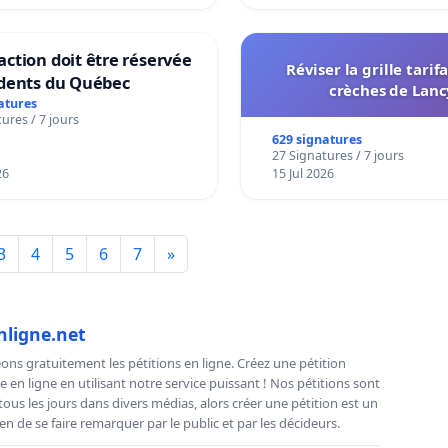
ction doit être réservée
Réviser la grille tarif
idents du Québec
crèches de Lanc
atures
ures / 7 jours
629 signatures
27 Signatures / 7 jours
26
15 Jul 2026
3
4
5
6
7
»
nligne.net
ns gratuitement les pétitions en ligne. Créez une pétition
e en ligne en utilisant notre service puissant ! Nos pétitions sont
us les jours dans divers médias, alors créer une pétition est un
n de se faire remarquer par le public et par les décideurs.