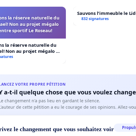
Sauvons l'immeuble le Li
ns la réserve naturelle du
832 signatures
ael! Non au projet mégalo
ntre sportif Le Roseau!
s la réserve naturelle du
l! Non au projet mégalo du
ortif Le Roseau!
natures
LANCEZ VOTRE PROPRE PÉTITION
Y a-t-il quelque chose que vous voulez change
Le changement n'a pas lieu en gardant le silence.
L'auteur de cette pétition a eu le courage de ses opinions. Allez-v
Propuls
rivez le changement que vous souhaitez voir