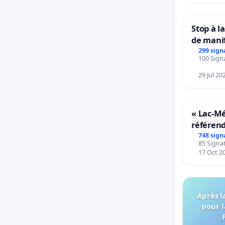
Stop à l
de mani
299 sign
100 Signa
29 Jul 20
« Lac-M
référen
transfor
748 sign
85 Signat
notre ter
17 Oct 2
Après l
pour l