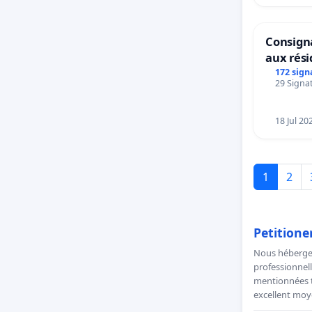
Consigna
aux rés
172 sign
29 Signat
18 Jul 20
1
2
Petitione
Nous hébergeo
professionnell
mentionnées to
excellent moye