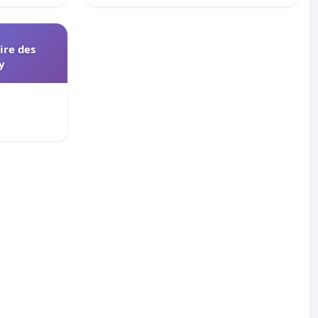
aire des
y