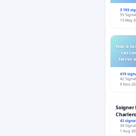
3 193 si
55 Signat
13 May 2
Non à la
ces co
terres 
419 sign
42 Signat
9 Nov 20
Soigner 
Charlero
42 signa
34 Signat
1 Aug 20