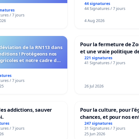
44 signatures
44 Signatures / 7 jours
gnatures
ures / 7 jours
026
4 Aug 2026
Pour la fermeture de Z
 déviation de la RN113 dans
et une vraie politique d
nditions ! Protégeons nos
la dépendance
221 signatures
agricoles et notre cadre de
41 Signatures / 7 jours
vie !
atures
ures / 7 jours
25
26 Jul 2026
les addictions, sauver
Pour la culture, pour l'é
i.
chances, et pour nos en
tures
247 signatures
ures / 7 jours
31 Signatures / 7 jours
26
25 Jun 2026