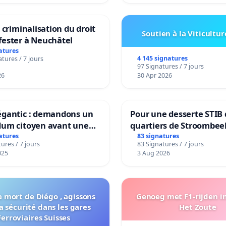
a criminalisation du droit
Soutien à la Viticultur
fester à Neuchâtel
atures
4 145 signatures
tures / 7 jours
97 Signatures / 7 jours
26
30 Apr 2026
égantic : demandons un
Pour une desserte STIB 
dum citoyen avant une
quartiers de Stroombee
mation irréversible de
Beauval - Voor een MIV
atures
83 signatures
ures / 7 jours
83 Signatures / 7 jours
ritoire »
bediening van de wijke
025
3 Aug 2026
Strombeek en Het Voor
a mort de Diégo , agissons
Genoeg met F1-rijden i
a sécurité dans les gares
Het Zoute
Ferroviaires Suisses