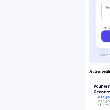
Écriv
Vos d
Autres pétit
Pour le 
Geenens
361 sign
361 Signa
7 Aug 20