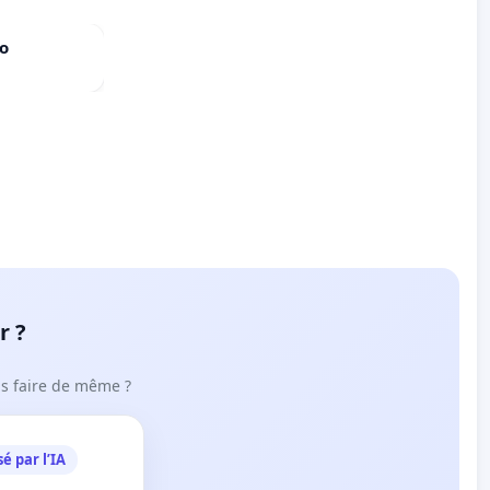
do
r ?
ous faire de même ?
é par l’IA