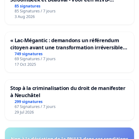
bediening van de wijken Strombeek en Het
85 signatures
85 Signatures / 7 jours
Voor
3 Aug 2026
« Lac-Mégantic : demandons un référendum
citoyen avant une transformation irréversible
de notre territoire »
749 signatures
69 Signatures / 7 jours
17 Oct 2025
Stop à la criminalisation du droit de manifester
à Neuchâtel
299 signatures
67 Signatures / 7 jours
29 Jul 2026
Non à la déviation de la RN113 dans ces conditions