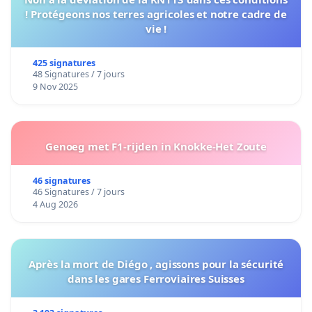
! Protégeons nos terres agricoles et notre cadre de
vie !
425 signatures
48 Signatures / 7 jours
9 Nov 2025
Genoeg met F1-rijden in Knokke-Het Zoute
46 signatures
46 Signatures / 7 jours
4 Aug 2026
Après la mort de Diégo , agissons pour la sécurité
dans les gares Ferroviaires Suisses