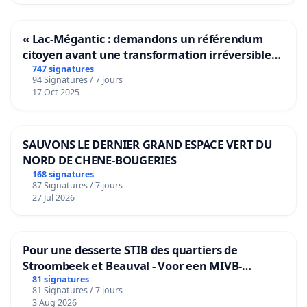
« Lac-Mégantic : demandons un référendum
citoyen avant une transformation irréversible
de notre territoire »
747 signatures
94 Signatures / 7 jours
17 Oct 2025
SAUVONS LE DERNIER GRAND ESPACE VERT DU
NORD DE CHENE-BOUGERIES
168 signatures
87 Signatures / 7 jours
27 Jul 2026
Pour une desserte STIB des quartiers de
Stroombeek et Beauval - Voor een MIVB-
bediening van de wijken Strombeek en Het
81 signatures
81 Signatures / 7 jours
Voor
3 Aug 2026