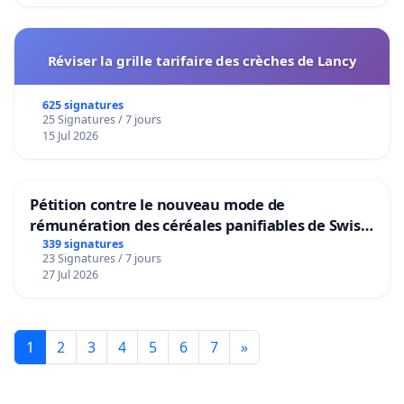
Réviser la grille tarifaire des crèches de Lancy
625 signatures
25 Signatures / 7 jours
15 Jul 2026
Pétition contre le nouveau mode de
rémunération des céréales panifiables de Swiss
granum basé sur la teneur en protéines
339 signatures
23 Signatures / 7 jours
27 Jul 2026
1
2
3
4
5
6
7
»