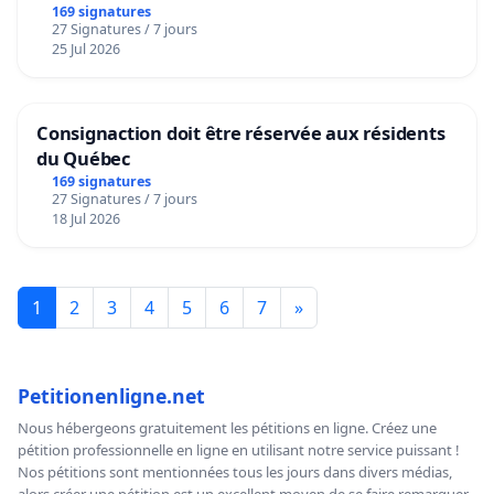
Bruxelles
169 signatures
27 Signatures / 7 jours
25 Jul 2026
Consignaction doit être réservée aux résidents
du Québec
169 signatures
27 Signatures / 7 jours
18 Jul 2026
1
2
3
4
5
6
7
»
Petitionenligne.net
Nous hébergeons gratuitement les pétitions en ligne. Créez une
pétition professionnelle en ligne en utilisant notre service puissant !
Nos pétitions sont mentionnées tous les jours dans divers médias,
alors créer une pétition est un excellent moyen de se faire remarquer