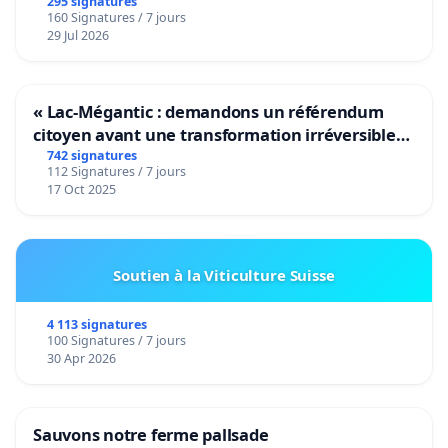
295 signatures
160 Signatures / 7 jours
29 Jul 2026
« Lac-Mégantic : demandons un référendum
citoyen avant une transformation irréversible
de notre territoire »
742 signatures
112 Signatures / 7 jours
17 Oct 2025
Soutien à la Viticulture Suisse
4 113 signatures
100 Signatures / 7 jours
30 Apr 2026
Sauvons notre ferme pallsade