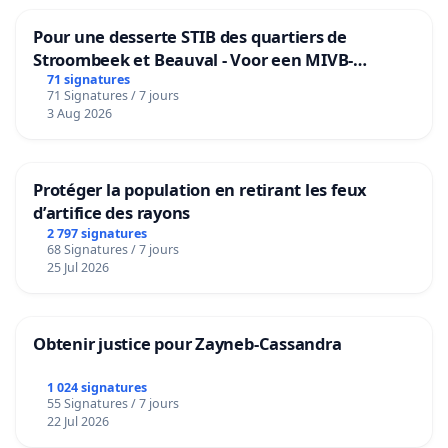
Pour une desserte STIB des quartiers de
Stroombeek et Beauval - Voor een MIVB-
bediening van de wijken Strombeek en Het
71 signatures
71 Signatures / 7 jours
Voor
3 Aug 2026
Protéger la population en retirant les feux
d’artifice des rayons
2 797 signatures
68 Signatures / 7 jours
25 Jul 2026
Obtenir justice pour Zayneb-Cassandra
1 024 signatures
55 Signatures / 7 jours
22 Jul 2026