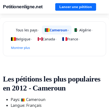
Petitionenligne.net
Lancer une pétition
Tous les pays
Cameroun
Algérie
›
›
›
Belgique
Canada
France
›
›
›
Montrer plus
Les pétitions les plus populaires
en 2012 - Cameroun
Pays:
Cameroun
Langue: Français