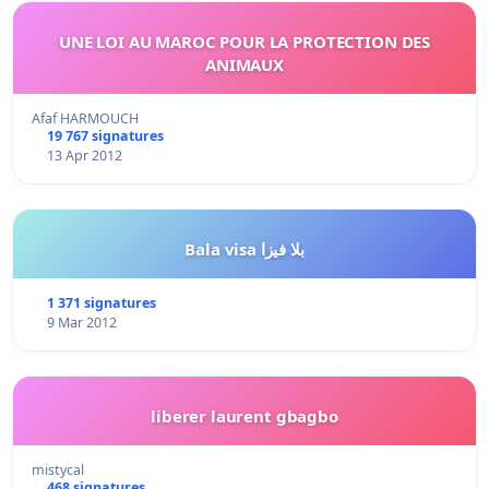
UNE LOI AU MAROC POUR LA PROTECTION DES
ANIMAUX
Afaf HARMOUCH
19 767 signatures
13 Apr 2012
Bala visa بلا فيزا
1 371 signatures
9 Mar 2012
liberer laurent gbagbo
mistycal
468 signatures