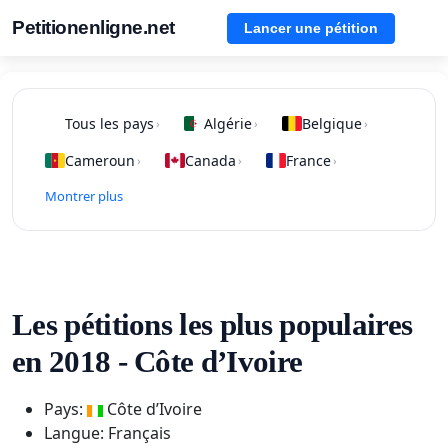
Petitionenligne.net
Lancer une pétition
Tous les pays
Algérie
Belgique
›
›
›
Cameroun
Canada
France
›
›
›
Montrer plus
Les pétitions les plus populaires
en 2018 - Côte d’Ivoire
Pays:
Côte d’Ivoire
Langue: Français