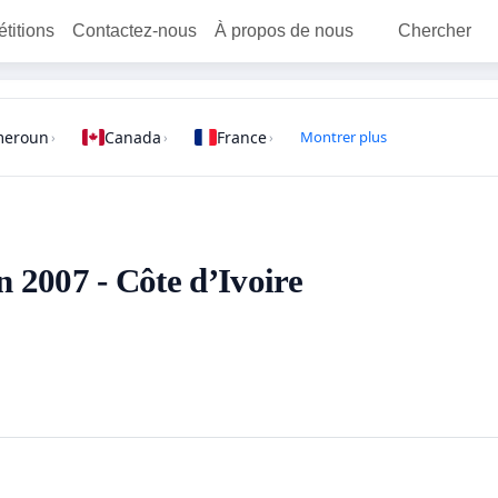
étitions
Contactez-nous
À propos de nous
Chercher
meroun
Canada
France
Montrer plus
›
›
›
en 2007 - Côte d’Ivoire