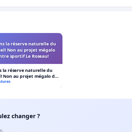
s la réserve naturelle du
el! Non au projet mégalo
ntre sportif Le Roseau!
 la réserve naturelle du
! Non au projet mégalo du
rtif Le Roseau!
atures
ulez changer ?
n.