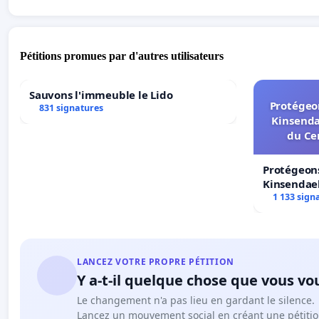
Pétitions promues par d'autres utilisateurs
Sauvons l'immeuble le Lido
Protégeon
831 signatures
Kinsenda
du Ce
Protégeons
Kinsendael
Centre spo
1 133 sign
LANCEZ VOTRE PROPRE PÉTITION
Y a-t-il quelque chose que vous vo
Le changement n'a pas lieu en gardant le silence.
Lancez un mouvement social en créant une pétitio