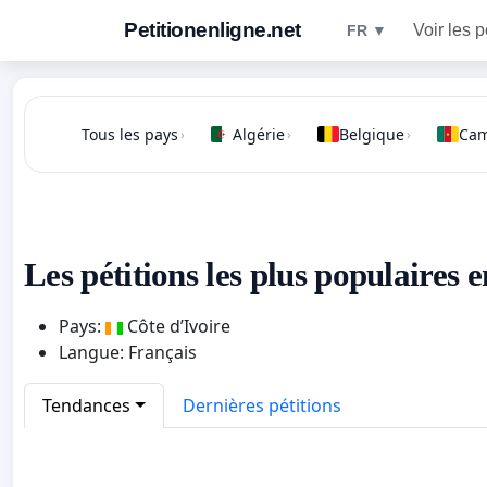
Petitionenligne.net
Voir les p
FR ▼
Tous les pays
Algérie
Belgique
Ca
›
›
›
Les pétitions les plus populaires 
Pays:
Côte d’Ivoire
Langue: Français
Tendances
Dernières pétitions