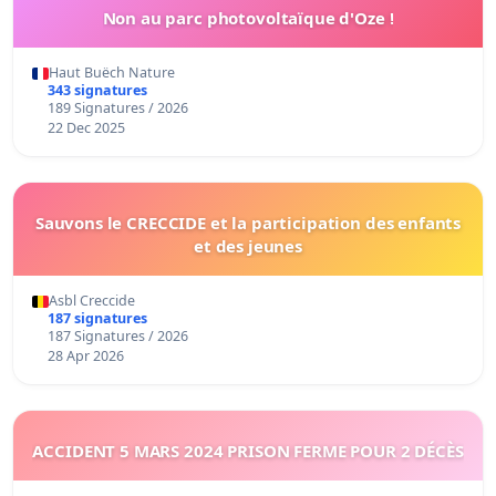
Non au parc photovoltaïque d'Oze !
Haut Buëch Nature
343 signatures
189 Signatures / 2026
22 Dec 2025
Sauvons le CRECCIDE et la participation des enfants
et des jeunes
Asbl Creccide
187 signatures
187 Signatures / 2026
28 Apr 2026
ACCIDENT 5 MARS 2024 PRISON FERME POUR 2 DÉCÈS