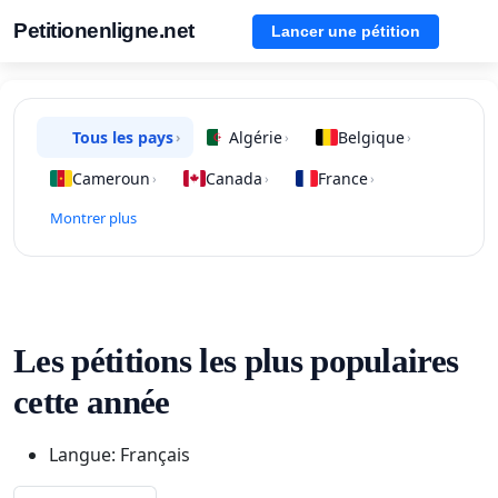
Petitionenligne.net
Lancer une pétition
Tous les pays
Algérie
Belgique
›
›
›
Cameroun
Canada
France
›
›
›
Montrer plus
Les pétitions les plus populaires
cette année
Langue: Français