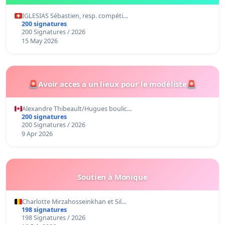
IGLESIAS Sébastien, resp. compéti…
200 signatures
200 Signatures / 2026
15 May 2026
🚨Avoir acces a un lieux pour le modéliste🚨
Alexandre Thibeault/Hugues boulic…
200 signatures
200 Signatures / 2026
9 Apr 2026
Soutien à Monique
Charlotte Mirzahosseinkhan et Sil…
198 signatures
198 Signatures / 2026