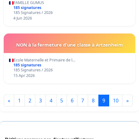
FAMILLE GUMUS
185 signatures
185 Signatures / 2026
4 Jun 2026
NON à la fermeture d’une classe à Artzenheim
Ecole Maternelle et Primaire de l…
185 signatures
185 Signatures / 2026
15 Apr 2026
«
1
2
3
4
5
6
7
8
9
10
»