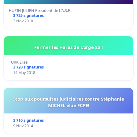
HUPIN JULIEN President de L'A.S.F…
3 725 signatures
3 Nov 2010
Fermer les Haras de L'orge 83 !
TURK Elise
3 720 signatures
14 May 2018
Stop aux poursuites judiciaires contre Stéphanie
MICHEL élue FCPE!
3 710 signatures
9 Nov 2014