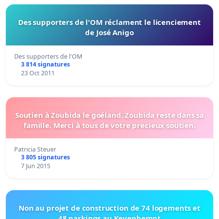
Des supporters de l'OM réclament le licenciement
de José Anigo
Des supporters de l'OM
3 814 signatures
23 Oct 2011
Soutien à Zoubida le goéland. Zoubida reste dans sa
famille. Merci à tous de votre precieux soutien.
Patricia Steuer
3 805 signatures
7 Jun 2015
Non au projet de construction de 74 logements et
48 parkings au Keyenbempt