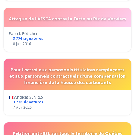
Attaque de l'AFSCA contre la Tarte au Riz de Verviers
Patrick Böttcher
3 774 signatures
8 Jun 2016
Pour l'octroi aux personnels titulaires remplaçants
et aux personnels contractuels d'une compensation
financière de la hausse des carburants
Syndicat SENRES
3 772 signatures
7 Apr 2026
Pétition anti-BSL sur tout le territoire du Québec