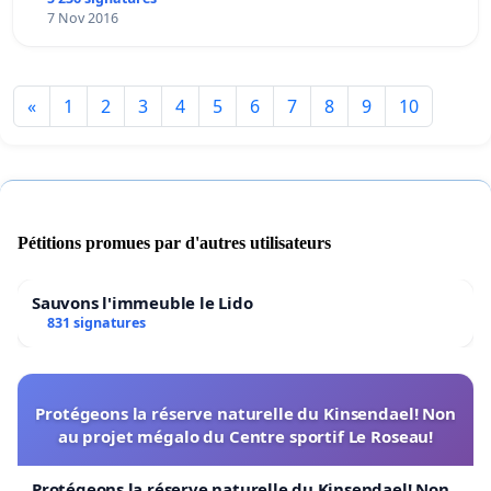
7 Nov 2016
«
1
2
3
4
5
6
7
8
9
10
Pétitions promues par d'autres utilisateurs
Sauvons l'immeuble le Lido
831 signatures
Protégeons la réserve naturelle du Kinsendael! Non
au projet mégalo du Centre sportif Le Roseau!
Protégeons la réserve naturelle du Kinsendael! Non