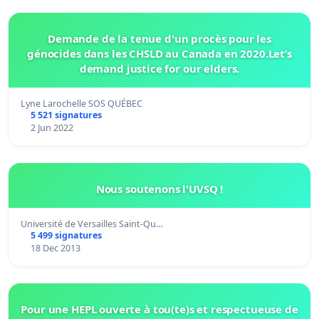
Demande de la tenue d'un procès pour les
génocides dans les CHSLD au Canada en 2020.Let’s
demand justice for our elders.
Lyne Larochelle SOS QUÉBEC
5 521 signatures
2 Jun 2022
Nous soutenons l'UVSQ !
Université de Versailles Saint-Qu…
5 499 signatures
18 Dec 2013
Pour une HEPL ouverte à tou(te)s et respectueuse de