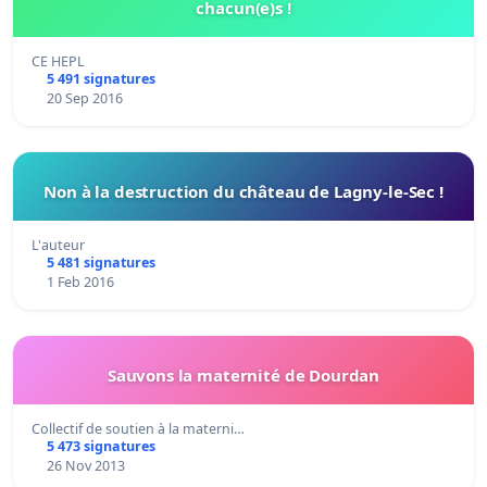
chacun(e)s !
CE HEPL
5 491 signatures
20 Sep 2016
Non à la destruction du château de Lagny-le-Sec !
L'auteur
5 481 signatures
1 Feb 2016
Sauvons la maternité de Dourdan
Collectif de soutien à la materni…
5 473 signatures
26 Nov 2013