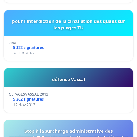
pour l'interdiction de la circulation des quads sur
les plages TU
zina
5 322 signatures
26 Jun 2016
défense Vassal
CEPAGESVASSAL 2013
5 262 signatures
12 Nov 2013
Stop à la surcharge administrative des