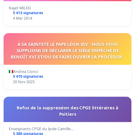
Najet MILED
5 413 signatures
4 Mar 2014
À SA SAINTETÉ LE PAPE LÉON XIV : NOUS VOUS
SUPPLIONS DE DÉCLARER LE SIÈGE EMPÊCHÉ DE
BENOÎT XVI ET/OU DE FAIRE OUVRIR LA PROCÉDURE
NÉCESSAIRE.
Andrea Cionci
5 410 signatures
20 Nov 2025
Refus de la suppression des CPGE littéraires à
Poitiers
Enseignants CPGE du lycée Camille…
5 380 signatures