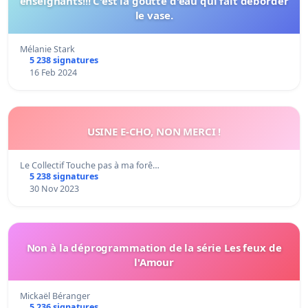
enseignants!!! C'est la goutte d'eau qui fait déborder
le vase.
Mélanie Stark
5 238 signatures
16 Feb 2024
USINE E-CHO, NON MERCI !
Le Collectif Touche pas à ma forê…
5 238 signatures
30 Nov 2023
Non à la déprogrammation de la série Les feux de
l'Amour
Mickaël Béranger
5 236 signatures