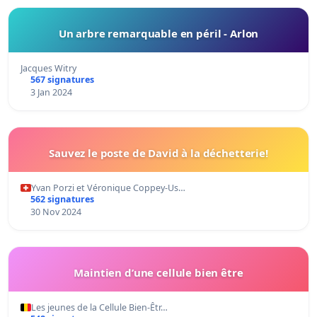
Un arbre remarquable en péril - Arlon
Jacques Witry
567 signatures
3 Jan 2024
Sauvez le poste de David à la déchetterie!
Yvan Porzi et Véronique Coppey-Us…
562 signatures
30 Nov 2024
Maintien d’une cellule bien être
Les jeunes de la Cellule Bien-Êtr…