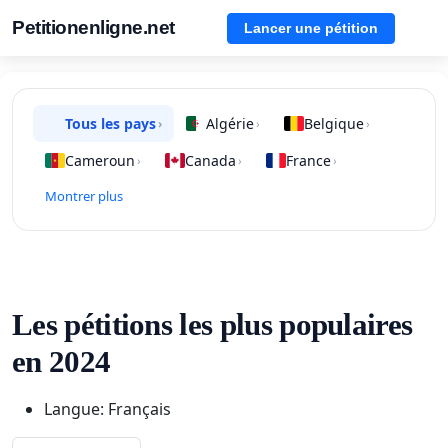
Petitionenligne.net
Lancer une pétition
Tous les pays
Algérie
Belgique
›
›
›
Cameroun
Canada
France
›
›
›
Montrer plus
Les pétitions les plus populaires
en 2024
Langue: Français