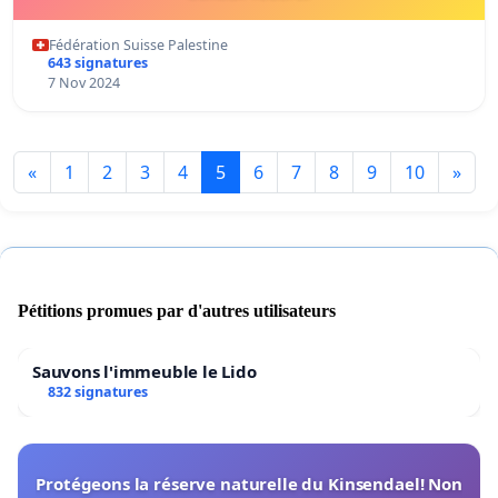
Fédération Suisse Palestine
643 signatures
7 Nov 2024
«
1
2
3
4
5
6
7
8
9
10
»
Pétitions promues par d'autres utilisateurs
Sauvons l'immeuble le Lido
832 signatures
Protégeons la réserve naturelle du Kinsendael! Non