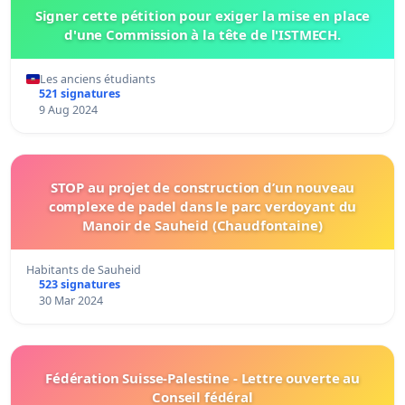
Signer cette pétition pour exiger la mise en place
d'une Commission à la tête de l'ISTMECH.
Les anciens étudiants
521 signatures
9 Aug 2024
STOP au projet de construction d’un nouveau
complexe de padel dans le parc verdoyant du
Manoir de Sauheid (Chaudfontaine)
Habitants de Sauheid
523 signatures
30 Mar 2024
Fédération Suisse-Palestine - Lettre ouverte au
Conseil fédéral