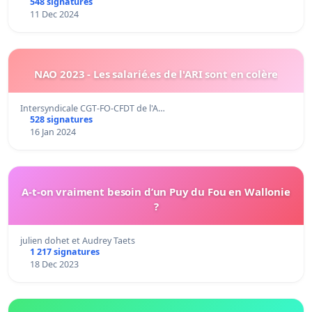
548 signatures
11 Dec 2024
NAO 2023 - Les salarié.es de l'ARI sont en colère
Intersyndicale CGT-FO-CFDT de l'A…
528 signatures
16 Jan 2024
A-t-on vraiment besoin d’un Puy du Fou en Wallonie
?
julien dohet et Audrey Taets
1 217 signatures
18 Dec 2023