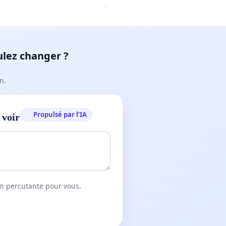
ulez changer ?
n.
Propulsé par l’IA
 voir
on percutante pour vous.