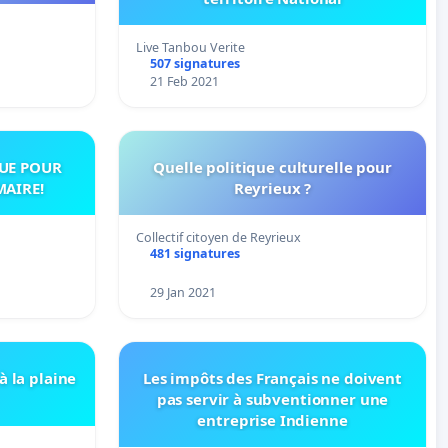
Live Tanbou Verite
507 signatures
21 Feb 2021
UE POUR
Quelle politique culturelle pour
MAIRE!
Reyrieux ?
Collectif citoyen de Reyrieux
481 signatures
29 Jan 2021
à la plaine
Les impôts des Français ne doivent
pas servir à subventionner une
entreprise Indienne