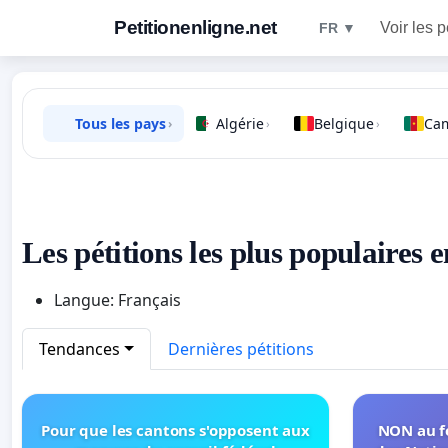
Petitionenligne.net
Voir les p
FR ▼
Tous les pays
Algérie
Belgique
Ca
›
›
›
Les pétitions les plus populaires 
Langue: Français
Tendances
Dernières pétitions
Pour que les cantons s'opposent aux
NON au fe