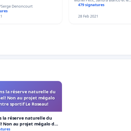
Muriel Petit, Sandra Blanco et le
479 signatures
n/Serge Denoncourt
tures
21
28 Feb 2021
s la réserve naturelle du
el! Non au projet mégalo
ntre sportif Le Roseau!
 la réserve naturelle du
! Non au projet mégalo du
rtif Le Roseau!
atures