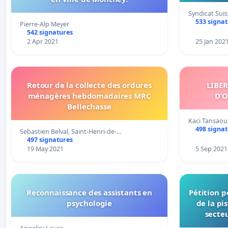
Syndicat Su
533 signa
Pierre-Alp Meyer
542 signatures
2 Apr 2021
25 Jan 202
Retour de la collecte des ordures
LIBE
ménagères hebdomadaires MRC
D’O
Bellechasse
Kaci Tansaou
498 signa
Sebastien Belval, Saint-Henri-de-…
497 signatures
19 May 2021
5 Sep 2021
Reconnaissance des assistants en
Pétition 
psychologie
de la pi
secte