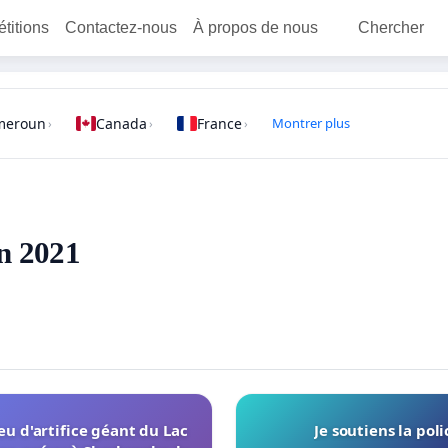
étitions
Contactez-nous
À propos de nous
Chercher
meroun
Canada
France
Montrer plus
›
›
›
en 2021
u d'artifice géant du Lac
Je soutiens la poli