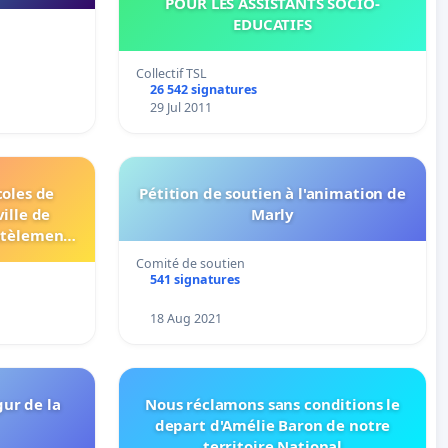
POUR LES ASSISTANTS SOCIO-
EDUCATIFS
Collectif TSL
26 542 signatures
29 Jul 2011
oles de
Pétition de soutien à l'animation de
ille de
Marly
lanzette
Comité de soutien
541 signatures
18 Aug 2021
gur de la
Nous réclamons sans conditions le
depart d'Amélie Baron de notre
territoire National