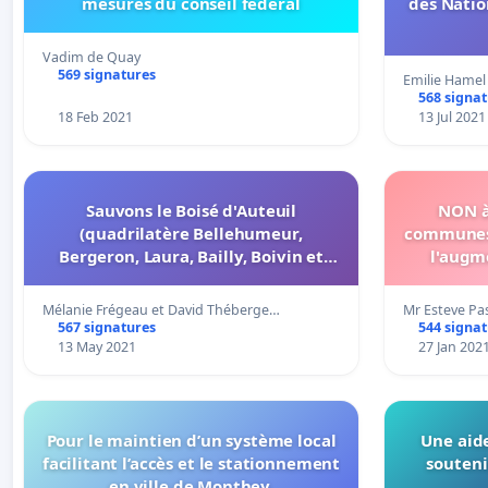
mesures du conseil fédéral
des Natio
Vadim de Quay
569 signatures
Emilie Hamel
568 signa
18 Feb 2021
13 Jul 2021
Sauvons le Boisé d'Auteuil
NON à
(quadrilatère Bellehumeur,
communes
Bergeron, Laura, Bailly, Boivin et
l'augm
Baulu)
o
Mélanie Frégeau et David Théberge…
Mr Esteve Pa
567 signatures
544 signa
13 May 2021
27 Jan 202
Pour le maintien d’un système local
Une aide
facilitant l’accès et le stationnement
souteni
en ville de Monthey.