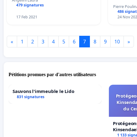
Angelini Laura
479 signatures
Pierre Pouli
486 signa
17 Feb 2021
24 Nov 20
«
1
2
3
4
5
6
7
8
9
10
»
Pétitions promues par d'autres utilisateurs
Sauvons l'immeuble le Lido
Protégeon
831 signatures
Kinsenda
du Ce
Protégeons
Kinsendael
Centre spo
1 133 sign