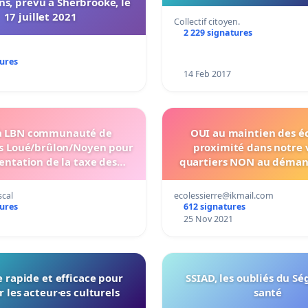
ns, prévu à Sherbrooke, le
17 juillet 2021
Collectif citoyen.
2 229 signatures
tures
14 Feb 2017
 LBN communauté de
OUI au maintien des éc
 Loué/brûlon/Noyen pour
proximité dans notre v
entation de la taxe des
quartiers NON au démantèlement
rdures ménagère
anticipé de l’école de P
scal
ecolessierre@ikmail.com
tures
612 signatures
1
25 Nov 2021
 rapide et efficace pour
SSIAD, les oubliés du Sé
r les acteur·es culturels
santé