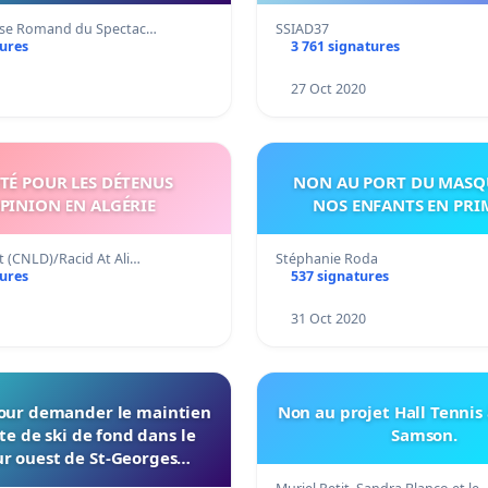
isse Romand du Spectac…
SSIAD37
tures
3 761 signatures
1
27 Oct 2020
RTÉ POUR LES DÉTENUS
NON AU PORT DU MASQ
PINION EN ALGÉRIE
NOS ENFANTS EN PRI
t (CNLD)/Racid At Ali…
Stéphanie Roda
tures
537 signatures
31 Oct 2020
pour demander le maintien
Non au projet Hall Tennis 
ste de ski de fond dans le
Samson.
ur ouest de St-Georges
(Beauce)