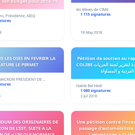
 son budget pour 2018-19
les élèves de CIM4
1 115 signatures
ro, Présidente, AIEQ
atures
8
18 May 2018
IER LA
Pétition de soutien au ra
NATURE LE PERMET
COLIBE عريضة مساندة لتقرير لجنة الحريات
الفردية و المساواة
ACRON PRESIDENT DE …
atures
Habib Bel Hedi
1 080 signatures
8
3 Jul 2018
UM DES ORIGINAIRES DE
Une pétition contre l’inte
ON DE L’EST, SUITE A LA
passage d’automobiliste 
N DE « L’ECOLE NORMALE
Lamontagne a St-Jér