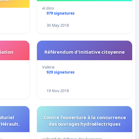
el dins
979 signatures
30 May 2018
iation
Référendum d'initiative citoyenne
Valérie
929 signatures
19 Nov 2018
 Muriel
Contre l'ouverture à la concurrence
'Hérault.
des ouvrages hydroélectriques