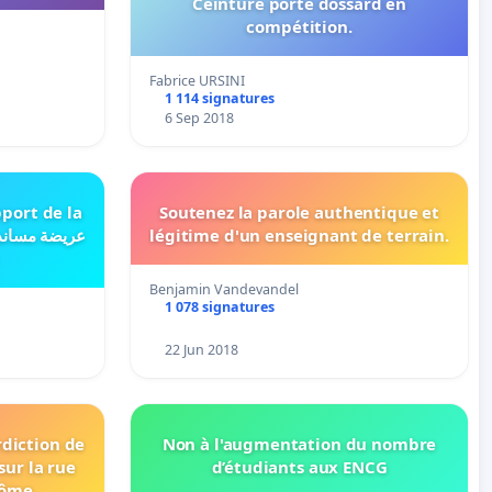
Ceinture porte dossard en
compétition.
Fabrice URSINI
1 114 signatures
6 Sep 2018
pport de la
Soutenez la parole authentique et
légitime d'un enseignant de terrain.
Benjamin Vandevandel
1 078 signatures
22 Jun 2018
rdiction de
Non à l'augmentation du nombre
sur la rue
d’étudiants aux ENCG
ôme .