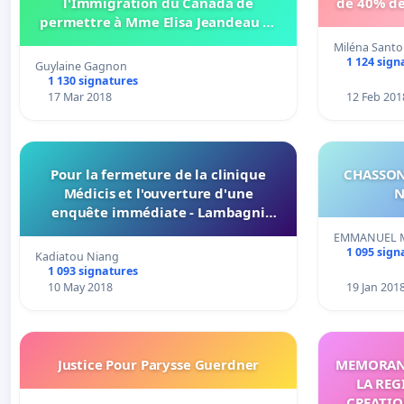
l'Immigration du Canada de
de 40% de
permettre à Mme Elisa Jeandeau et
sa fille de demeurer au Canada pour
Miléna Santo
des motifs humanitaires
1 124 sign
Guylaine Gagnon
1 130 signatures
17 Mar 2018
12 Feb 201
Pour la fermeture de la clinique
CHASSONS LES OIES EN FEVR
Médicis et l'ouverture d'une
enquête immédiate - Lambagni
Conakry Objectif:500 Signatures
EMMANUEL M
1 095 sign
Kadiatou Niang
1 093 signatures
10 May 2018
19 Jan 201
Justice Pour Parysse Guerdner
MEMORAND
LA REGI
CREATIO