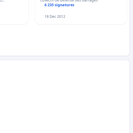
au…
collectif de défense des barrages
6 235 signatures
18 Dec 2012