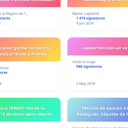
URE DE L’UNIVERSITE DE
UNDERE A BERTOUA ».
 de la Région de l'…
Martin Laplante
atures
1 474 signatures
8
9 Jun 2018
n pour garder les petits
supportons bel-air av
tois à l'école à Prévost
clode st-onge
948 signatures
Giroux
tures
8
2 May 2018
à la FERMETURE de la
Pétition de soutien à
TE de Mont-Saint-Martin
Ressiguier, députée de l