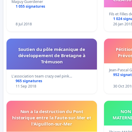
Maguy Guerdener
SUPERIE
1 055 signatures
NGAO
Fils et Filles
1 024 sign
8 Jul 2018
26 Jan 201
Soutien du pôle mécanique de
Pétitio
développement de Bretagne à
Prévos
Trémuson
Jean-Pascal 
952 signa
L'association team crazy owl pink…
965 signatures
11 Sep 2018
30 Oct 201
Non a la destruction du Pont
NON 
historique entre la Faute-sur-Mer et
MATERNI
l'Aiguillon-sur-Mer