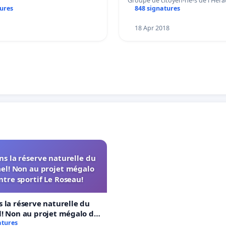
Groupe de citoyen-ne-s de l'Hér
tures
848 signatures
18 Apr 2018
s la réserve naturelle du
el! Non au projet mégalo
ntre sportif Le Roseau!
 la réserve naturelle du
! Non au projet mégalo du
rtif Le Roseau!
atures