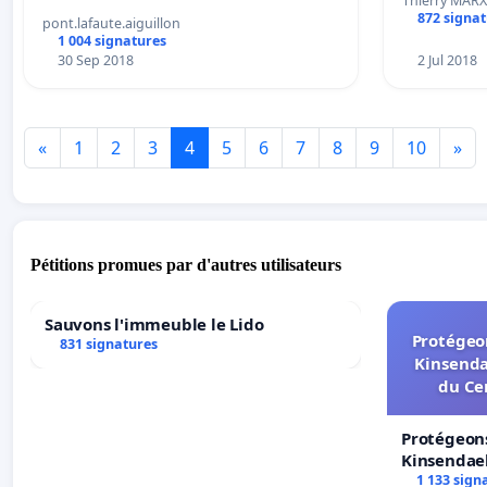
Thierry MARX
872 signa
pont.lafaute.aiguillon
1 004 signatures
30 Sep 2018
2 Jul 2018
«
1
2
3
4
5
6
7
8
9
10
»
Pétitions promues par d'autres utilisateurs
Sauvons l'immeuble le Lido
Protégeon
831 signatures
Kinsenda
du Ce
Protégeons
Kinsendael
Centre spo
1 133 sign