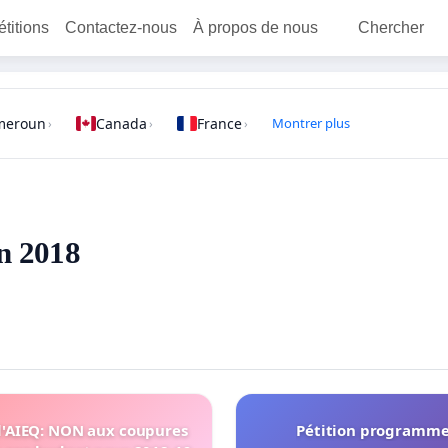
étitions
Contactez-nous
À propos de nous
Chercher
meroun
Canada
France
Montrer plus
›
›
›
en 2018
l'AIEQ: NON aux coupures
Pétition programm