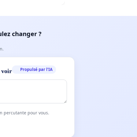
ulez changer ?
n.
Propulsé par l’IA
 voir
on percutante pour vous.