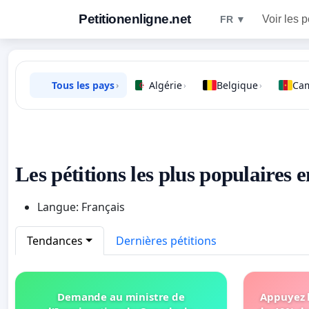
Petitionenligne.net
Voir les p
FR ▼
Tous les pays
Algérie
Belgique
Ca
›
›
›
Les pétitions les plus populaires 
Langue: Français
Tendances
Dernières pétitions
Demande au ministre de
Appuyez 