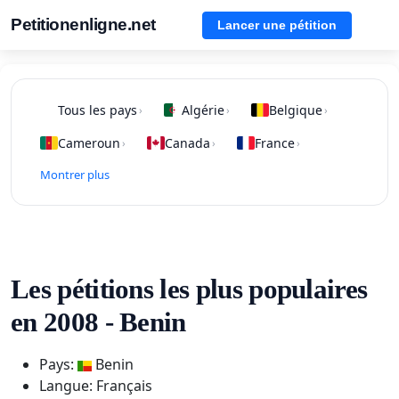
Petitionenligne.net
Lancer une pétition
Tous les pays
Algérie
Belgique
›
›
›
Cameroun
Canada
France
›
›
›
Montrer plus
Les pétitions les plus populaires
en 2008 - Benin
Pays:
Benin
Langue: Français