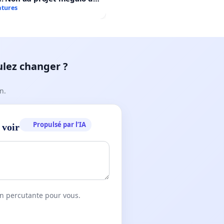
rtif Le Roseau!
atures
ulez changer ?
n.
Propulsé par l’IA
 voir
on percutante pour vous.