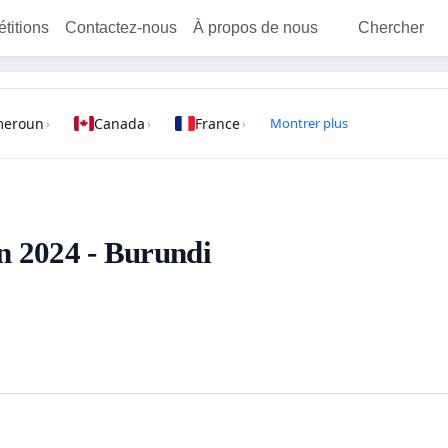
étitions
Contactez-nous
À propos de nous
Chercher
meroun
Canada
France
Montrer plus
›
›
›
en 2024 - Burundi