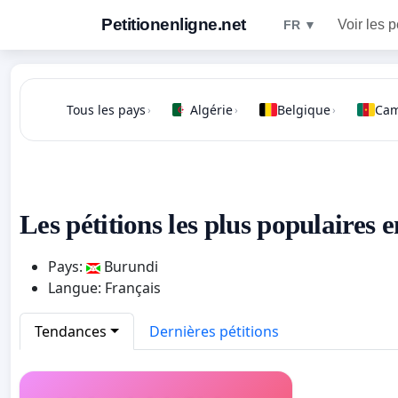
Petitionenligne.net
Voir les p
FR ▼
Tous les pays
Algérie
Belgique
Ca
›
›
›
Les pétitions les plus populaires 
Pays:
Burundi
Langue: Français
Tendances
Dernières pétitions