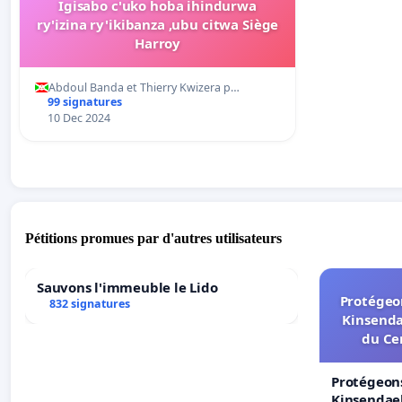
Igisabo c'uko hoba ihindurwa
ry'izina ry'ikibanza ,ubu citwa Siège
Harroy
Abdoul Banda et Thierry Kwizera p…
99 signatures
10 Dec 2024
Pétitions promues par d'autres utilisateurs
Sauvons l'immeuble le Lido
Protégeon
832 signatures
Kinsenda
du Ce
Protégeons
Kinsendael