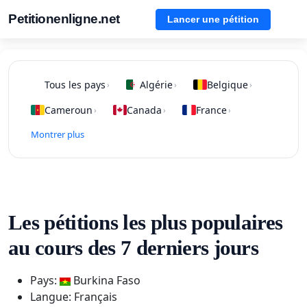
Petitionenligne.net
Lancer une pétition
Tous les pays
Algérie
Belgique
›
›
›
Cameroun
Canada
France
›
›
›
Montrer plus
Les pétitions les plus populaires
au cours des 7 derniers jours
Pays:
Burkina Faso
Langue: Français