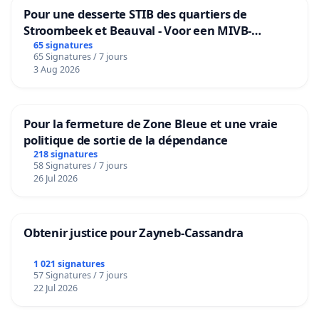
Pour une desserte STIB des quartiers de
Stroombeek et Beauval - Voor een MIVB-
bediening van de wijken Strombeek en Het
65 signatures
65 Signatures / 7 jours
Voor
3 Aug 2026
Pour la fermeture de Zone Bleue et une vraie
politique de sortie de la dépendance
218 signatures
58 Signatures / 7 jours
26 Jul 2026
Obtenir justice pour Zayneb-Cassandra
1 021 signatures
57 Signatures / 7 jours
22 Jul 2026