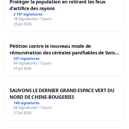
Protéger la population en retirant les feux
d’artifice des rayons
2 797 signatures
78 Signatures / 7 jours
25 Jul 2026
Pétition contre le nouveau mode de
rémunération des céréales panifiables de Swiss
granum basé sur la teneur en protéines
337 signatures
69 Signatures / 7 jours
27 Jul 2026
SAUVONS LE DERNIER GRAND ESPACE VERT DU
NORD DE CHENE-BOUGERIES
140 signatures
68 Signatures / 7 jours
27 Jul 2026