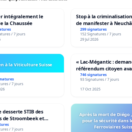
r intégralement le
Stop à la criminalisation
de la Chaussée
de manifester à Neuchâ
atures
299 signatures
tures / 7 jours
152 Signatures / 7 jours
6
29 Jul 2026
« Lac-Mégantic : dema
n à la Viticulture Suisse
référendum citoyen av
transformation irrévers
746 signatures
gnatures
93 Signatures / 7 jours
notre territoire »
ures / 7 jours
026
17 Oct 2025
 desserte STIB des
Après la mort de Diégo ,
s de Stroombeek et
pour la sécurité dans l
- Voor een MIVB-
tures
Ferroviaires Suis
ures / 7 jours
ng van de wijken