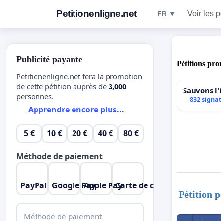
Petitionenligne.net
Voir les p
FR ▼
Publicité payante
Pétitions pro
Petitionenligne.net fera la promotion
de cette pétition auprès de
3,000
Sauvons l
personnes.
832 signa
Apprendre encore plus...
5 €
10 €
20 €
40 €
80 €
Méthode de paiement
PayPal
Google Pay
Apple Pay
Carte de crédit
Pétition p
Méthode de paiement