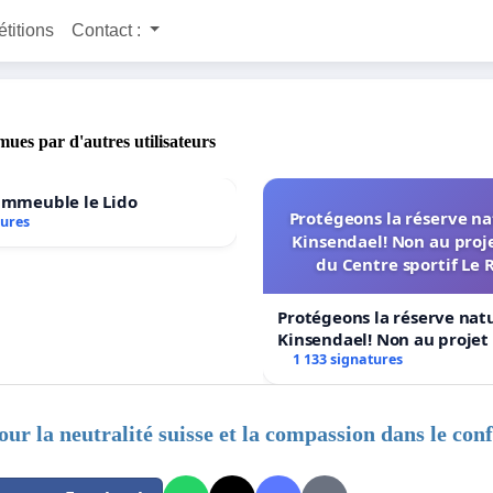
étitions
Contact :
mues par d'autres utilisateurs
'immeuble le Lido
Protégeons la réserve na
tures
Kinsendael! Non au proj
du Centre sportif Le 
Protégeons la réserve nat
Kinsendael! Non au proje
Centre sportif Le Roseau!
1 133 signatures
our la neutralité suisse et la compassion dans le conf