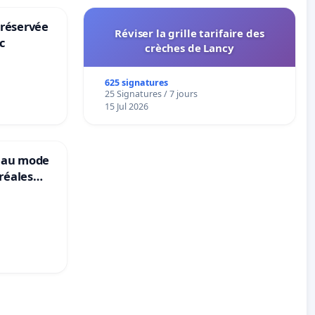
 réservée
Réviser la grille tarifaire des
c
crèches de Lancy
625 signatures
25 Signatures / 7 jours
15 Jul 2026
veau mode
réales
ranum basé
nes