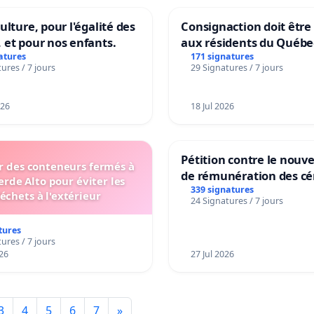
ulture, pour l'égalité des
Consignaction doit être
 et pour nos enfants.
aux résidents du Québe
atures
171 signatures
ures / 7 jours
29 Signatures / 7 jours
026
18 Jul 2026
Pétition contre le nou
er des conteneurs fermés à
de rémunération des cé
erde Alto pour éviter les
panifiables de Swiss g
339 signatures
échets à l'extérieur
24 Signatures / 7 jours
sur la teneur en protéi
tures
ures / 7 jours
26
27 Jul 2026
3
4
5
6
7
»