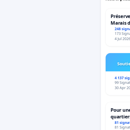
Préserve
Marais 
248 sign
173 Signa
4 Jul 202
Soutie
4 137 si
99 Signat
30 Apr 2
Pour une
quartier
Beauval 
81 signa
81 Signat
bedieni