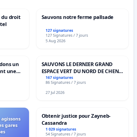
 du droit
Sauvons notre ferme pallsade
tel
127 signatures
127 Signatures / 7 jours
5 Aug 2026
ndons un
SAUVONS LE DERNIER GRAND
ant une
ESPACE VERT DU NORD DE CHENE-
ible de
BOUGERIES
167 signatures
86 Signatures / 7 jours
27 Jul 2026
Obtenir justice pour Zayneb-
 agissons
Cassandra
es gares
1 029 signatures
ses
54 Signatures / 7 jours