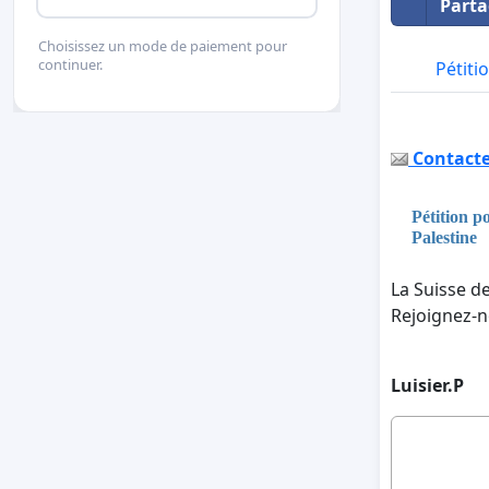
Parta
Choisissez un mode de paiement pour
continuer.
Pétiti
Contacter
Pétition po
Palestine
La Suisse d
Rejoignez-no
Luisier.P