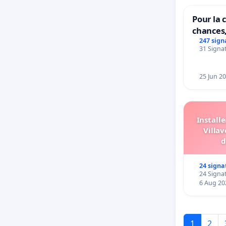
Pour la c
chances,
247 sign
31 Signat
25 Jun 2
Install
Villav
d
24 signa
24 Signat
6 Aug 20
1
2