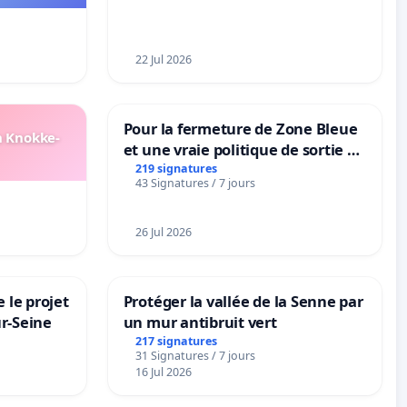
22 Jul 2026
Pour la fermeture de Zone Bleue
n Knokke-
et une vraie politique de sortie de
la dépendance
219 signatures
43 Signatures / 7 jours
26 Jul 2026
 le projet
Protéger la vallée de la Senne par
ur-Seine
un mur antibruit vert
217 signatures
31 Signatures / 7 jours
16 Jul 2026