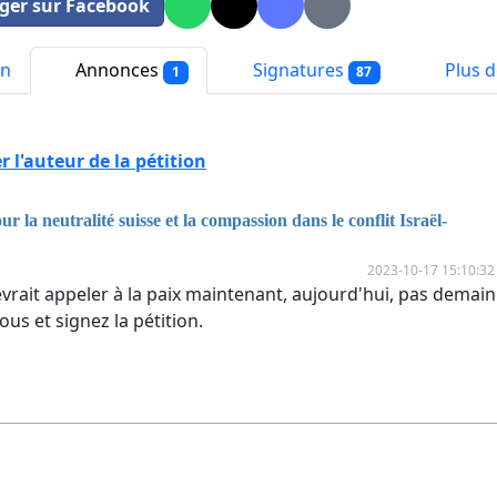
ger sur Facebook
on
Annonces
Signatures
Plus de
1
87
 l'auteur de la pétition
ur la neutralité suisse et la compassion dans le conflit Israël-
2023-10-17 15:10:32
evrait appeler à la paix maintenant, aujourd'hui, pas demain
us et signez la pétition.