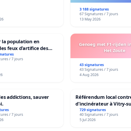
ek en Het Voor
3 188 signatures
67 Signatures / 7 jours
26
13 May 2026
 la population en
Genoeg met F1-rijden i
les feux d’artifice des
Het Zoute
gnatures
ures / 7 jours
43 signatures
43 Signatures / 7 jours
26
4 Aug 2026
les addictions, sauver
Référendum local contre
i.
d'incinérateur à Vitry-s
tures
729 signatures
ures / 7 jours
40 Signatures / 7 jours
26
5 Jul 2026