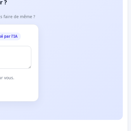
r ?
ous faire de même ?
é par l’IA
ur vous.