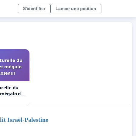
S'identifier
Lancer une pétition
turelle du
et mégalo
Roseau!
urelle du
t mégalo du
lit Israël-Palestine