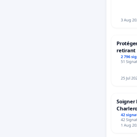
Strombe
3 Aug 20
Protéger
retirant 
rayons
2 796 si
51 Signat
25 Jul 20
Soigner 
Charlero
42 signa
42 Signat
1 Aug 20