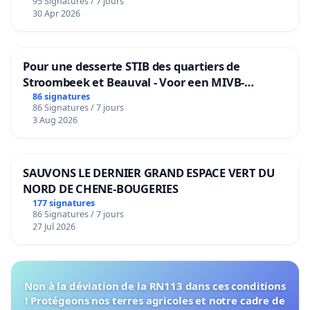
95 Signatures / 7 jours
30 Apr 2026
Pour une desserte STIB des quartiers de
Stroombeek et Beauval - Voor een MIVB-
bediening van de wijken Strombeek en Het
86 signatures
86 Signatures / 7 jours
Voor
3 Aug 2026
SAUVONS LE DERNIER GRAND ESPACE VERT DU
NORD DE CHENE-BOUGERIES
177 signatures
86 Signatures / 7 jours
27 Jul 2026
Non à la déviation de la RN113 dans ces conditions
! Protégeons nos terres agricoles et notre cadre de