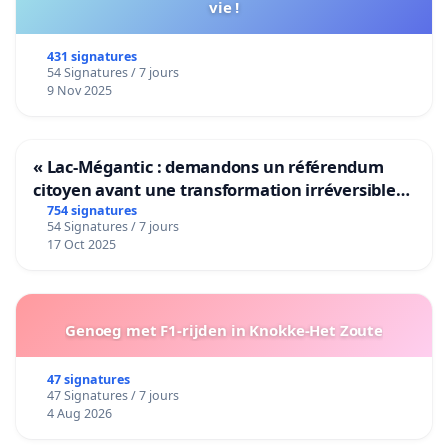
vie !
431 signatures
54 Signatures / 7 jours
9 Nov 2025
« Lac-Mégantic : demandons un référendum
citoyen avant une transformation irréversible
de notre territoire »
754 signatures
54 Signatures / 7 jours
17 Oct 2025
Genoeg met F1-rijden in Knokke-Het Zoute
47 signatures
47 Signatures / 7 jours
4 Aug 2026