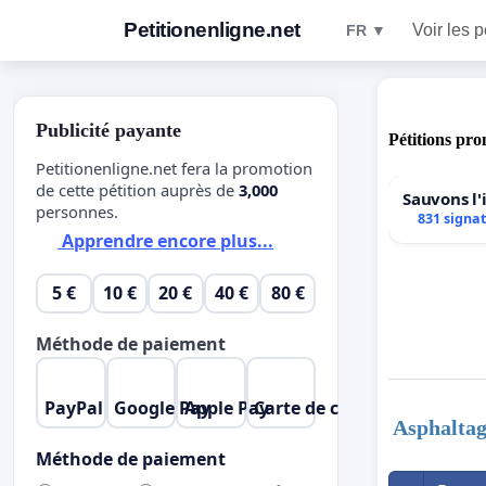
Petitionenligne.net
Voir les p
FR ▼
Publicité payante
Pétitions pro
Petitionenligne.net fera la promotion
de cette pétition auprès de
3,000
Sauvons l
personnes.
831 signa
Apprendre encore plus...
5 €
10 €
20 €
40 €
80 €
Méthode de paiement
PayPal
Google Pay
Apple Pay
Carte de crédit
Asphaltag
Méthode de paiement