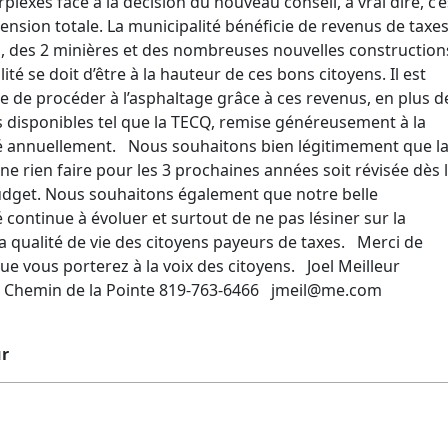
exes face à la décision du nouveau conseil, à vrai dire, c’e
ension totale. La municipalité bénéficie de revenus de taxe
, des 2 minières et des nombreuses nouvelles construction
ité se doit d’être à la hauteur de ces bons citoyens. Il est
e de procéder à l’asphaltage grâce à ces revenus, en plus d
 disponibles tel que la TECQ, remise généreusement à la
é annuellement. Nous souhaitons bien légitimement que l
ne rien faire pour les 3 prochaines années soit révisée dès 
dget. Nous souhaitons également que notre belle
 continue à évoluer et surtout de ne pas lésiner sur la
la qualité de vie des citoyens payeurs de taxes. Merci de
que vous porterez à la voix des citoyens. Joel Meilleur
u Chemin de la Pointe 819-763-6466
jmeil@me.com
ur