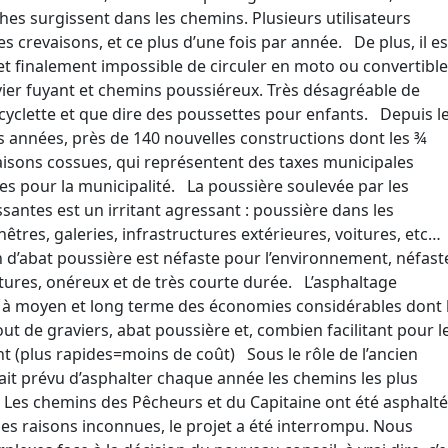
hes surgissent dans les chemins. Plusieurs utilisateurs
s crevaisons, et ce plus d’une fois par année. De plus, il es
t finalement impossible de circuler en moto ou convertible
vier fuyant et chemins poussiéreux. Très désagréable de
bicyclette et que dire des poussettes pour enfants. Depuis l
s années, près de 140 nouvelles constructions dont les ¾
isons cossues, qui représentent des taxes municipales
es pour la municipalité. La poussière soulevée par les
santes est un irritant agressant : poussière dans les
êtres, galeries, infrastructures extérieures, voitures, etc
on d’abat poussière est néfaste pour l’environnement, néfast
itures, onéreux et de très courte durée. L’asphaltage
 à moyen et long terme des économies considérables dont 
out de graviers, abat poussière et, combien facilitant pour l
 (plus rapides=moins de coût) Sous le rôle de l’ancien
était prévu d’asphalter chaque année les chemins les plus
 Les chemins des Pêcheurs et du Capitaine ont été asphalté
es raisons inconnues, le projet a été interrompu. Nous