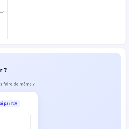
r ?
ous faire de même ?
é par l’IA