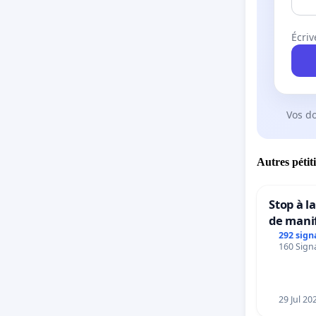
Écriv
Vos d
Autres pétit
Stop à l
de mani
292 sign
160 Signa
29 Jul 20