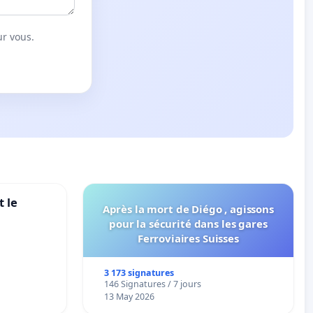
ur vous.
 le
Après la mort de Diégo , agissons
pour la sécurité dans les gares
Ferroviaires Suisses
3 173 signatures
146 Signatures / 7 jours
13 May 2026