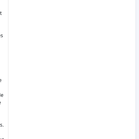
t
es
…
e
le
e
s.