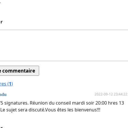
r
ur
es (
1
)
2022-09-12 23:44:22
ndu
75 signatures. Réunion du conseil mardi soir 20:00 hres 13
e sujet sera discuté.Vous êtes les bienvenus!!!