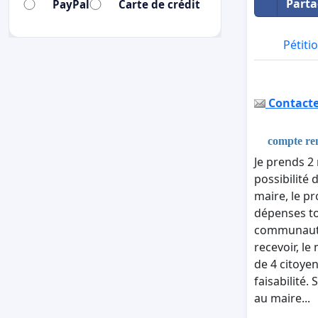
Parta
PayPal
Carte de crédit
Pétiti
Contacter
compte ren
Je prends 2
possibilité 
maire, le pr
dépenses to
communautai
recevoir, l
de 4 citoye
faisabilité.
au maire...