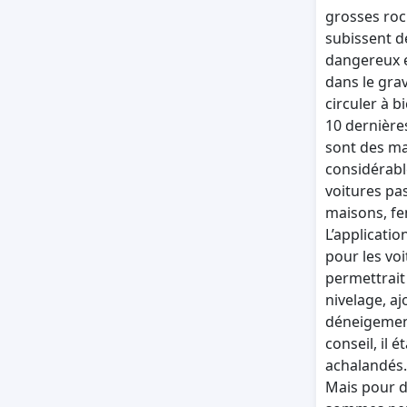
grosses roc
subissent de
dangereux e
dans le gra
circuler à 
10 dernière
sont des ma
considérabl
voitures pas
maisons, fen
L’applicati
pour les vo
permettrait
nivelage, aj
déneigement
conseil, il 
achalandés.
Mais pour d