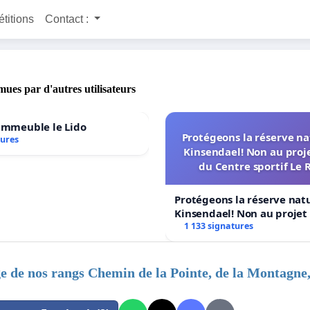
étitions
Contact :
mues par d'autres utilisateurs
'immeuble le Lido
Protégeons la réserve na
tures
Kinsendael! Non au proj
du Centre sportif Le 
Protégeons la réserve nat
Kinsendael! Non au proje
Centre sportif Le Roseau!
1 133 signatures
e de nos rangs Chemin de la Pointe, de la Montagne, 