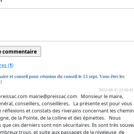
ur
es (
1
)
aire et conseil pour réunion du conseil le 13 sept. Vous êtes les
!!
2022-08-31 22:50:43
preissac.com
mairie@preissac.com
Monsieur le maire,
néral, conseillers, conseillères, La présente est pour vous
e réflexions et constats des riverains concernant les chemi
ne, de la Pointe, de la colline et des épinettes. Nous
 que ces derniers sont non sécuritaires. Ils sont très souve
mbreux trous, et suite aux passages de la niveleuse, de