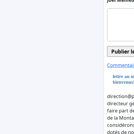
Joel Meille
Commentair
lettre au m
bienvenus
direction@
directeur gé
faire part d
de la Montag
considérons
dotés de no