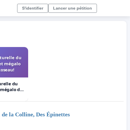
S'identifier
Lancer une pétition
turelle du
et mégalo
Roseau!
urelle du
t mégalo du
de la Colline, Des Épinettes